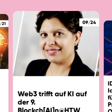
09/24
/21
I
I
Web3 trifft auf KI auf
f
der 9.
P
Blockch[AI]n@HTW
O